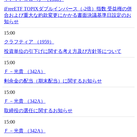
iFreeETF TOPIXダブルインバース（-2倍）指数 受益権の併
合および重大な約款変更にかかる書面決議基準日設定のお
知らせ
15:00
クラフティア （1959）
投資単位の引下げに関する考え方及び方針等について
15:00
Ｆ－光貴 （342A）
剰余金の配当（期末配当）に関するお知らせ
15:00
Ｆ－光貴 （342A）
取締役の選任に関するお知らせ
15:00
Ｆ－光貴 （342A）