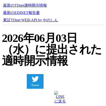
最新のTDnet適時開示情報
最新のEDINET報告書
東証TDnet WEB-API by やのしん
2026年06月03日
（水）に提出された
適時開示情報
Tweet