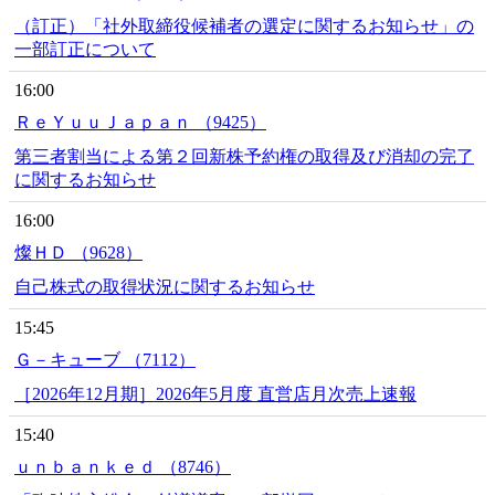
（訂正）「社外取締役候補者の選定に関するお知らせ」の
一部訂正について
16:00
ＲｅＹｕｕＪａｐａｎ （9425）
第三者割当による第２回新株予約権の取得及び消却の完了
に関するお知らせ
16:00
燦ＨＤ （9628）
自己株式の取得状況に関するお知らせ
15:45
Ｇ－キューブ （7112）
［2026年12月期］2026年5月度 直営店月次売上速報
15:40
ｕｎｂａｎｋｅｄ （8746）