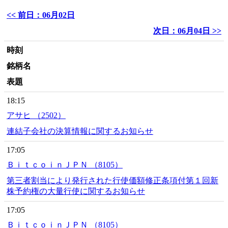
<< 前日：06月02日
次日：06月04日 >>
時刻
銘柄名
表題
18:15
アサヒ （2502）
連結子会社の決算情報に関するお知らせ
17:05
ＢｉｔｃｏｉｎＪＰＮ （8105）
第三者割当により発行された行使価額修正条項付第１回新
株予約権の大量行使に関するお知らせ
17:05
ＢｉｔｃｏｉｎＪＰＮ （8105）