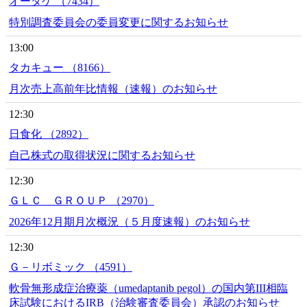
オータケ （7434）
特別調査委員会の委員変更に関するお知らせ
13:00
タカキュー （8166）
月次売上高前年比情報（速報）のお知らせ
12:30
日食化 （2892）
自己株式の取得状況に関するお知らせ
12:30
ＧＬＣ ＧＲＯＵＰ （2970）
2026年12月期月次概況（５月度速報）のお知らせ
12:30
Ｇ－リボミック （4591）
軟骨無形成症治療薬（umedaptanib pegol）の国内第III相臨
床試験におけるIRB（治験審査委員会）承認のお知らせ