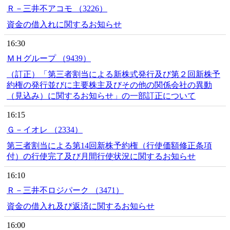
Ｒ－三井不アコモ （3226）
資金の借入れに関するお知らせ
16:30
ＭＨグループ （9439）
（訂正）「第三者割当による新株式発行及び第２回新株予
約権の発行並びに主要株主及びその他の関係会社の異動
（見込み）に関するお知らせ」の一部訂正について
16:15
Ｇ－イオレ （2334）
第三者割当による第14回新株予約権（行使価額修正条項
付）の行使完了及び月間行使状況に関するお知らせ
16:10
Ｒ－三井不ロジパーク （3471）
資金の借入れ及び返済に関するお知らせ
16:00