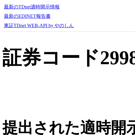
最新のTDnet適時開示情報
最新のEDINET報告書
東証TDnet WEB-API by やのしん
証券コード29
提出された適時開示