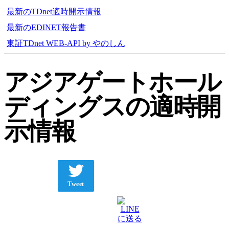
最新のTDnet適時開示情報
最新のEDINET報告書
東証TDnet WEB-API by やのしん
アジアゲートホール
ディングスの適時開
示情報
Tweet