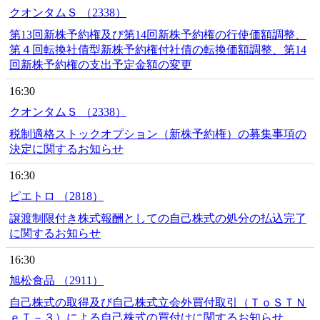
クオンタムＳ （2338）
第13回新株予約権及び第14回新株予約権の行使価額調整、
第４回転換社債型新株予約権付社債の転換価額調整、第14
回新株予約権の支出予定金額の変更
16:30
クオンタムＳ （2338）
税制適格ストックオプション（新株予約権）の募集事項の
決定に関するお知らせ
16:30
ピエトロ （2818）
譲渡制限付き株式報酬としての自己株式の処分の払込完了
に関するお知らせ
16:30
旭松食品 （2911）
自己株式の取得及び自己株式立会外買付取引（ＴｏＳＴＮ
ｅＴ－３）による自己株式の買付けに関するお知らせ