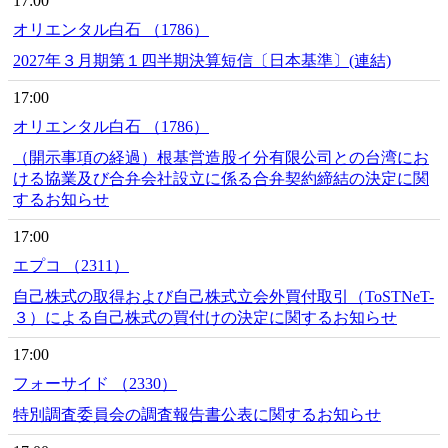
17:00
オリエンタル白石 （1786）
2027年３月期第１四半期決算短信〔日本基準〕(連結)
17:00
オリエンタル白石 （1786）
（開示事項の経過）根基営造股イ分有限公司との台湾にお
ける協業及び合弁会社設立に係る合弁契約締結の決定に関
するお知らせ
17:00
エプコ （2311）
自己株式の取得および自己株式立会外買付取引（ToSTNeT-
３）による自己株式の買付けの決定に関するお知らせ
17:00
フォーサイド （2330）
特別調査委員会の調査報告書公表に関するお知らせ