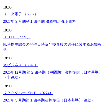
18:05
リーダ電子 （6867）
2027年３月期第１四半期 決算補足説明資料
18:00
ＪＨＤ （2721）
臨時株主総会の開催日時及び検査役の選任に関するお知ら
せ
18:00
光ビジネス （3948）
2026年12月期 第２四半期（中間期）決算短信〔日本基準〕
（非連結）
18:00
ＫＰＰグループＨＤ （9274）
2027年３月期第１四半期決算短信〔日本基準〕(連結)