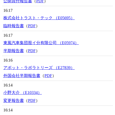
公開買付報告書
（
PDF
）
16:17
株式会社トラスト・テック （E05695）
臨時報告書
（
PDF
）
16:17
東風汽車集団股イ分有限公司 （E05974）
半期報告書
（
PDF
）
16:16
アボット・ラボラトリーズ （E27839）
外国会社半期報告書
（
PDF
）
16:14
小野大介 （E10334）
変更報告書
（
PDF
）
16:14