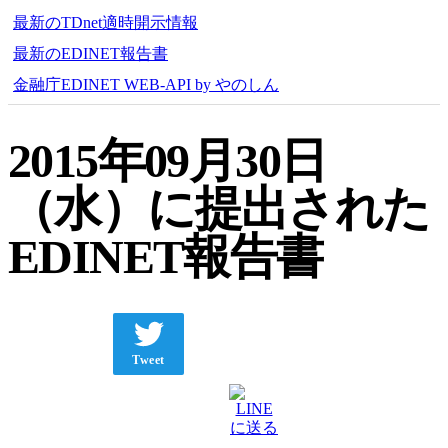
最新のTDnet適時開示情報
最新のEDINET報告書
金融庁EDINET WEB-API by やのしん
2015年09月30日
（水）に提出された
EDINET報告書
Tweet