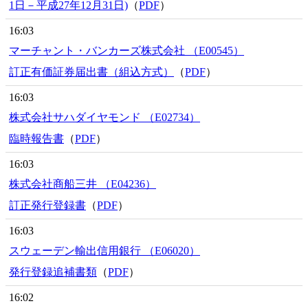
1日－平成27年12月31日)
（
PDF
）
16:03
マーチャント・バンカーズ株式会社 （E00545）
訂正有価証券届出書（組込方式）
（
PDF
）
16:03
株式会社サハダイヤモンド （E02734）
臨時報告書
（
PDF
）
16:03
株式会社商船三井 （E04236）
訂正発行登録書
（
PDF
）
16:03
スウェーデン輸出信用銀行 （E06020）
発行登録追補書類
（
PDF
）
16:02