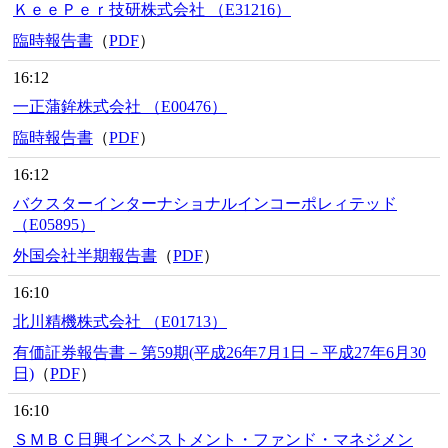
ＫｅｅＰｅｒ技研株式会社 （E31216）
臨時報告書
（
PDF
）
16:12
一正蒲鉾株式会社 （E00476）
臨時報告書
（
PDF
）
16:12
バクスターインターナショナルインコーポレィテッド
（E05895）
外国会社半期報告書
（
PDF
）
16:10
北川精機株式会社 （E01713）
有価証券報告書－第59期(平成26年7月1日－平成27年6月30
日)
（
PDF
）
16:10
ＳＭＢＣ日興インベストメント・ファンド・マネジメン