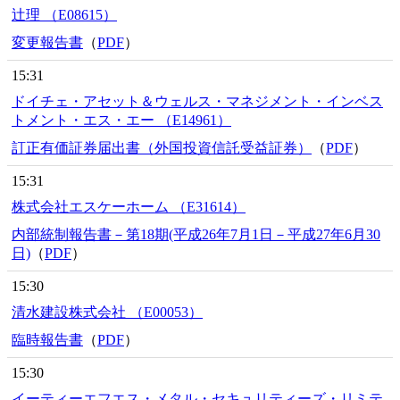
辻理 （E08615）
変更報告書
（
PDF
）
15:31
ドイチェ・アセット＆ウェルス・マネジメント・インベス
トメント・エス・エー （E14961）
訂正有価証券届出書（外国投資信託受益証券）
（
PDF
）
15:31
株式会社エスケーホーム （E31614）
内部統制報告書－第18期(平成26年7月1日－平成27年6月30
日)
（
PDF
）
15:30
清水建設株式会社 （E00053）
臨時報告書
（
PDF
）
15:30
イーティーエフエス・メタル・セキュリティーズ・リミテ