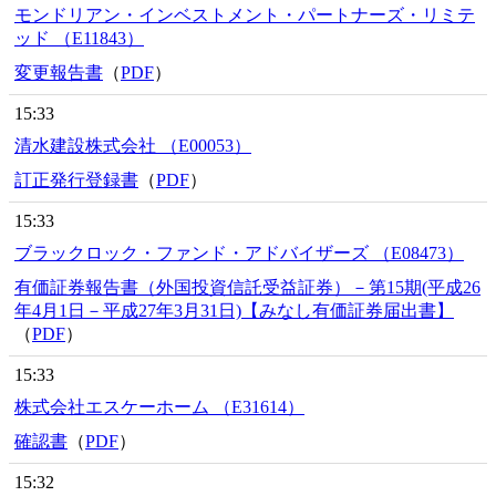
モンドリアン・インベストメント・パートナーズ・リミテ
ッド （E11843）
変更報告書
（
PDF
）
15:33
清水建設株式会社 （E00053）
訂正発行登録書
（
PDF
）
15:33
ブラックロック・ファンド・アドバイザーズ （E08473）
有価証券報告書（外国投資信託受益証券）－第15期(平成26
年4月1日－平成27年3月31日)【みなし有価証券届出書】
（
PDF
）
15:33
株式会社エスケーホーム （E31614）
確認書
（
PDF
）
15:32