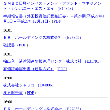
ＳＭＢＣ日興インベストメント・ファンド・マネジメン
ト・カンパニー・エス・エイ （E14853）
半期報告書（外国投資信託受益証券）－第24期(平成27年1
月1日－平成27年12月31日)
（
PDF
）
16:01
ＥＲＩホールディングス株式会社 （E27855）
確認書
（
PDF
）
16:01
輸出入・港湾関連情報処理センター株式会社 （E31791）
有価証券届出書（通常方式）
（
PDF
）
16:00
株式会社ジャフコ （E04806）
変更報告書
（
PDF
）
16:00
ＥＲＩホールディングス株式会社 （E27855）