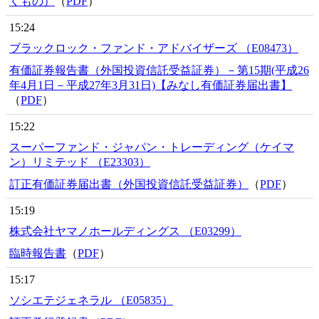
くもの）
（
PDF
）
15:24
ブラックロック・ファンド・アドバイザーズ （E08473）
有価証券報告書（外国投資信託受益証券）－第15期(平成26
年4月1日－平成27年3月31日)【みなし有価証券届出書】
（
PDF
）
15:22
スーパーファンド・ジャパン・トレーディング（ケイマ
ン）リミテッド （E23303）
訂正有価証券届出書（外国投資信託受益証券）
（
PDF
）
15:19
株式会社ヤマノホールディングス （E03299）
臨時報告書
（
PDF
）
15:17
ソシエテジェネラル （E05835）