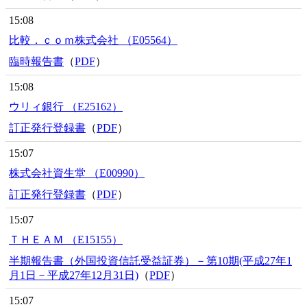
15:08
比較．ｃｏｍ株式会社 （E05564）
臨時報告書
（
PDF
）
15:08
ウリィ銀行 （E25162）
訂正発行登録書
（
PDF
）
15:07
株式会社資生堂 （E00990）
訂正発行登録書
（
PDF
）
15:07
ＴＨＥＡＭ （E15155）
半期報告書（外国投資信託受益証券）－第10期(平成27年1
月1日－平成27年12月31日)
（
PDF
）
15:07