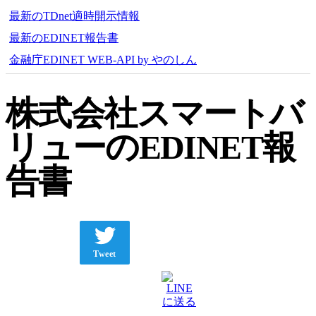
最新のTDnet適時開示情報
最新のEDINET報告書
金融庁EDINET WEB-API by やのしん
株式会社スマートバ
リューのEDINET報
告書
Tweet