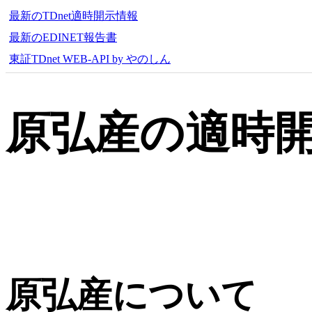
最新のTDnet適時開示情報
最新のEDINET報告書
東証TDnet WEB-API by やのしん
原弘産の適時
原弘産について