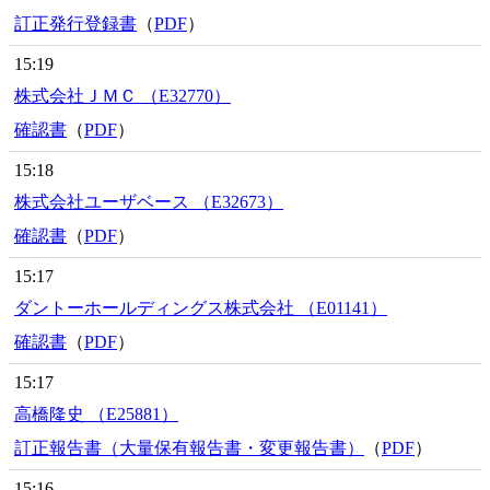
訂正発行登録書
（
PDF
）
15:19
株式会社ＪＭＣ （E32770）
確認書
（
PDF
）
15:18
株式会社ユーザベース （E32673）
確認書
（
PDF
）
15:17
ダントーホールディングス株式会社 （E01141）
確認書
（
PDF
）
15:17
高橋隆史 （E25881）
訂正報告書（大量保有報告書・変更報告書）
（
PDF
）
15:16