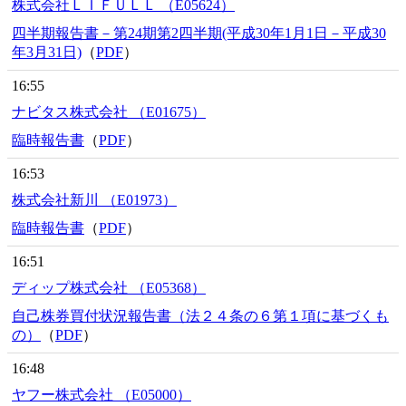
株式会社ＬＩＦＵＬＬ （E05624）
四半期報告書－第24期第2四半期(平成30年1月1日－平成30
年3月31日)
（
PDF
）
16:55
ナビタス株式会社 （E01675）
臨時報告書
（
PDF
）
16:53
株式会社新川 （E01973）
臨時報告書
（
PDF
）
16:51
ディップ株式会社 （E05368）
自己株券買付状況報告書（法２４条の６第１項に基づくも
の）
（
PDF
）
16:48
ヤフー株式会社 （E05000）