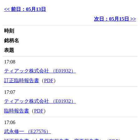
<< 前日：05月13日
次日：05月15日 >>
時刻
銘柄名
表題
17:08
ティアック株式会社 （E01932）
訂正臨時報告書
（
PDF
）
17:07
ティアック株式会社 （E01932）
臨時報告書
（
PDF
）
17:06
武永修一 （E27576）