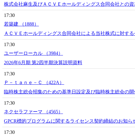
株式会社麻生及びＡＣＶＥホールディングス合同会社との資
17:30
若築建 （1888）
ＡＣＶＥホールディングス合同会社による当社株式に対する
17:30
ユーザーローカル （3984）
2026年6月期 第2四半期決算説明資料
17:30
Ｐ－ｔａｎｅ－Ｃ （422A）
臨時株主総会招集のための基準日設定及び臨時株主総会の開
17:30
ネクセラファーマ （4565）
GPCR標的プログラムに関するライセンス契約締結のお知ら
17:30