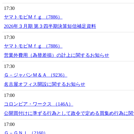
17:30
ヤマトモビＭｆｇ （7886）
2026年３月期 第３四半期決算短信補足資料
17:30
ヤマトモビＭｆｇ （7886）
営業外費用（為替差損）の計上に関するお知らせ
17:30
Ｇ－ジャパンＭ＆Ａ （9236）
名古屋オフィス開設に関するお知らせ
17:00
コロンビア・ワークス （146A）
公開買付けに準ずる行為として政令で定める買集め行為に関
17:00
Ｇ－ＧＮＩ （2160）