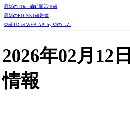
最新のTDnet適時開示情報
最新のEDINET報告書
東証TDnet WEB-API by やのしん
2026年02月
情報