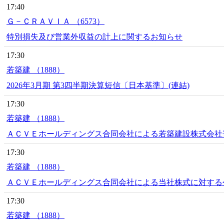
17:40
Ｇ－ＣＲＡＶＩＡ （6573）
特別損失及び営業外収益の計上に関するお知らせ
17:30
若築建 （1888）
2026年3月期 第3四半期決算短信〔日本基準〕(連結)
17:30
若築建 （1888）
ＡＣＶＥホールディングス合同会社による若築建設株式会社普
17:30
若築建 （1888）
ＡＣＶＥホールディングス合同会社による当社株式に対する
17:30
若築建 （1888）