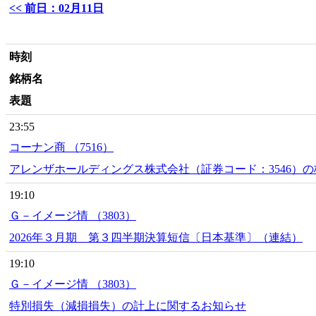
<< 前日：02月11日
時刻
銘柄名
表題
23:55
コーナン商 （7516）
アレンザホールディングス株式会社（証券コード：3546）
19:10
Ｇ－イメージ情 （3803）
2026年３月期 第３四半期決算短信〔日本基準〕（連結）
19:10
Ｇ－イメージ情 （3803）
特別損失（減損損失）の計上に関するお知らせ