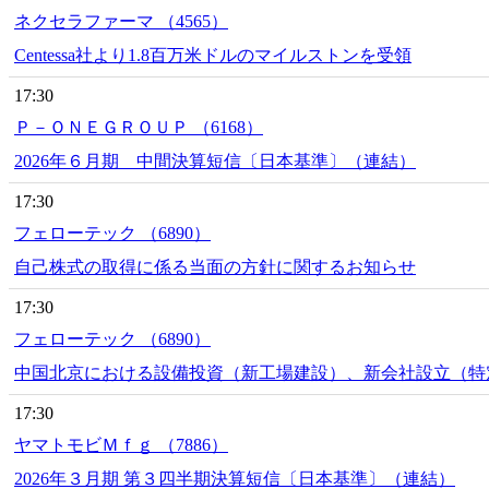
ネクセラファーマ （4565）
Centessa社より1.8百万米ドルのマイルストンを受領
17:30
Ｐ－ＯＮＥＧＲＯＵＰ （6168）
2026年６月期 中間決算短信〔日本基準〕（連結）
17:30
フェローテック （6890）
自己株式の取得に係る当面の方針に関するお知らせ
17:30
フェローテック （6890）
中国北京における設備投資（新工場建設）、新会社設立（特
17:30
ヤマトモビＭｆｇ （7886）
2026年３月期 第３四半期決算短信〔日本基準〕（連結）