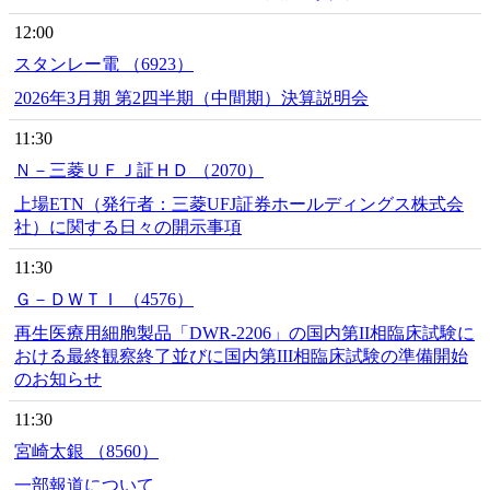
12:00
スタンレー電 （6923）
2026年3月期 第2四半期（中間期）決算説明会
11:30
Ｎ－三菱ＵＦＪ証ＨＤ （2070）
上場ETN（発行者：三菱UFJ証券ホールディングス株式会
社）に関する日々の開示事項
11:30
Ｇ－ＤＷＴＩ （4576）
再生医療用細胞製品「DWR-2206」の国内第II相臨床試験に
おける最終観察終了並びに国内第III相臨床試験の準備開始
のお知らせ
11:30
宮崎太銀 （8560）
一部報道について