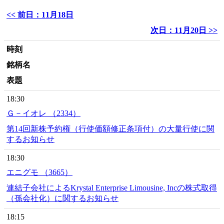
<< 前日：11月18日
次日：11月20日 >>
時刻
銘柄名
表題
18:30
Ｇ－イオレ （2334）
第14回新株予約権（行使価額修正条項付）の大量行使に関
するお知らせ
18:30
エニグモ （3665）
連結子会社によるKrystal Enterprise Limousine, Incの株式取得
（孫会社化）に関するお知らせ
18:15