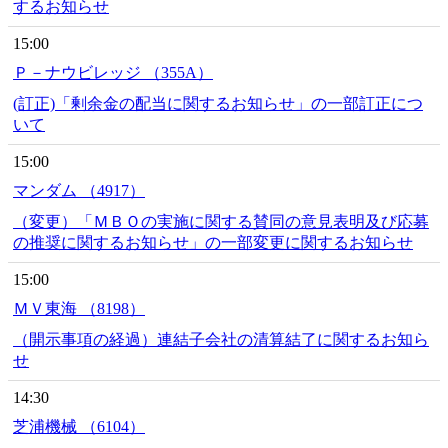
するお知らせ
15:00
Ｐ－ナウビレッジ （355A）
(訂正)「剰余金の配当に関するお知らせ」の一部訂正につ
いて
15:00
マンダム （4917）
（変更）「ＭＢＯの実施に関する賛同の意見表明及び応募
の推奨に関するお知らせ」の一部変更に関するお知らせ
15:00
ＭＶ東海 （8198）
（開示事項の経過）連結子会社の清算結了に関するお知ら
せ
14:30
芝浦機械 （6104）