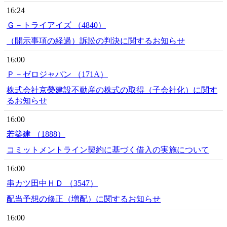
16:24
Ｇ－トライアイズ （4840）
（開示事項の経過）訴訟の判決に関するお知らせ
16:00
Ｐ－ゼロジャパン （171A）
株式会社京榮建設不動産の株式の取得（子会社化）に関す
るお知らせ
16:00
若築建 （1888）
コミットメントライン契約に基づく借入の実施について
16:00
串カツ田中ＨＤ （3547）
配当予想の修正（増配）に関するお知らせ
16:00