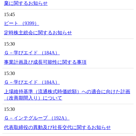
棄に関するお知らせ
15:45
ビート （9399）
定時株主総会に関するお知らせ
15:30
Ｇ－学びエイド （184A）
事業計画及び成長可能性に関する事項
15:30
Ｇ－学びエイド （184A）
上場維持基準（流通株式時価総額）への適合に向けた計画
（改善期間入り）について
15:30
Ｇ－インテグループ （192A）
代表取締役の異動及び社長交代に関するお知らせ