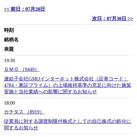
<< 前日：07月28日
次日：07月30日 >>
時刻
銘柄名
表題
19:30
ＧＭＯ （9449）
連結子会社GMOインターネット株式会社（証券コード：
4784・東証プライム）の上場維持基準の充足に向けた施策
実施と当社業績への影響に関するお知らせ
18:00
カチタス （8919）
従業員に対する譲渡制限付株式としての自己株式の処分に
関するお知らせ