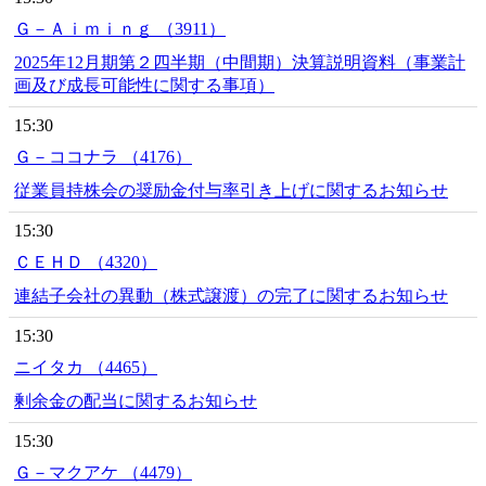
Ｇ－Ａｉｍｉｎｇ （3911）
2025年12月期第２四半期（中間期）決算説明資料（事業計
画及び成長可能性に関する事項）
15:30
Ｇ－ココナラ （4176）
従業員持株会の奨励金付与率引き上げに関するお知らせ
15:30
ＣＥＨＤ （4320）
連結子会社の異動（株式譲渡）の完了に関するお知らせ
15:30
ニイタカ （4465）
剰余金の配当に関するお知らせ
15:30
Ｇ－マクアケ （4479）