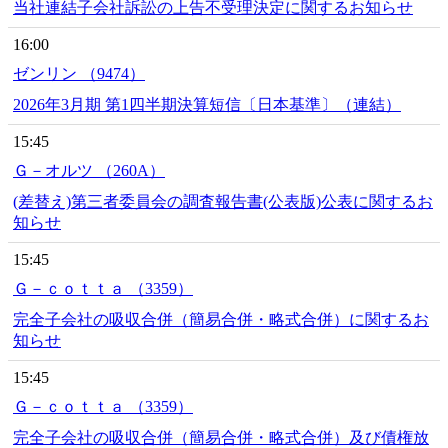
当社連結子会社訴訟の上告不受理決定に関するお知らせ
16:00
ゼンリン （9474）
2026年3月期 第1四半期決算短信〔日本基準〕（連結）
15:45
Ｇ－オルツ （260A）
(差替え)第三者委員会の調査報告書(公表版)公表に関するお
知らせ
15:45
Ｇ－ｃｏｔｔａ （3359）
完全子会社の吸収合併（簡易合併・略式合併）に関するお
知らせ
15:45
Ｇ－ｃｏｔｔａ （3359）
完全子会社の吸収合併（簡易合併・略式合併）及び債権放