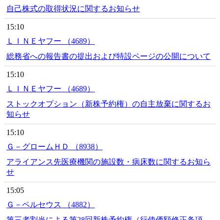
自己株式の取得状況に関するお知らせ
15:10
ＬＩＮＥヤフー （4689）
総務省への報告書の提出および特設ページの公開について
15:10
ＬＩＮＥヤフー （4689）
ストックオプション（新株予約権）の自主放棄に関するお
知らせ
15:10
Ｇ－グロームＨＤ （8938）
アライアンス先医療機関の施設数・病床数に関するお知ら
せ
15:05
Ｇ－ペルセウス （4882）
第三者割当による第28回新株予約権（行使価額修正条項