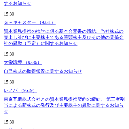
するお知らせ
15:30
Ｇ－キャスター （9331）
資本業務提携の検討に係る基本合意書の締結、当社株式の
売出し並びに主要株主である筆頭株主及びその他の関係会
社の異動（予定）に関するお知らせ
15:30
大栄環境 （9336）
自己株式の取得状況に関するお知らせ
15:30
レノバ （9519）
東京瓦斯株式会社との資本業務提携契約の締結、 第三者割
当による新株式の発行及び主要株主の異動に関するお知ら
せ
15:30