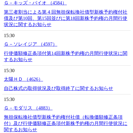
Ｇ－キッズ・バイオ （4584）
第三者割当による第４回無担保転換社債型新株予約権付社
債及び第10回、第15回並びに第18回新株予約権の月間行使
状況に関するお知らせ
15:30
Ｇ－ソレイジア （4597）
行使価額修正条項付第14回新株予約権の月間行使状況に関
するお知らせ
15:30
太陽ＨＤ （4626）
自己株式の取得状況及び取得終了に関するお知らせ
15:30
Ｇ－モダリス （4883）
無担保転換社債型新株予約権付社債（転換価額修正条項
付）及び行使価額修正条項付新株予約権の月間行使状況に
関するお知らせ