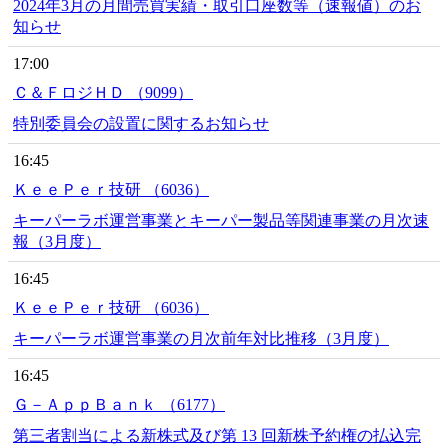
2024年3月の月間売買実績・取引口座数等（速報値）のお
知らせ
17:00
Ｃ＆ＦロジＨＤ （9099）
特別委員会の設置に関するお知らせ
16:45
ＫｅｅＰｅｒ技研 （6036）
キーパーラボ運営事業とキーパー製品等関連事業の月次速
報（3月度）
16:45
ＫｅｅＰｅｒ技研 （6036）
キーパーラボ運営事業の月次前年対比推移（3月度）
16:45
Ｇ－ＡｐｐＢａｎｋ （6177）
第三者割当による新株式及び第 13 回新株予約権の払込完