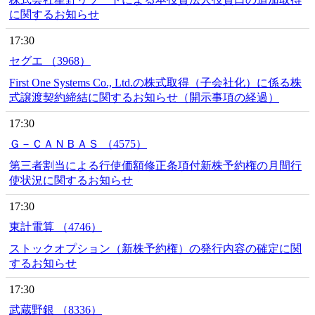
に関するお知らせ
17:30
セグエ （3968）
First One Systems Co., Ltd.の株式取得（子会社化）に係る株
式譲渡契約締結に関するお知らせ（開示事項の経過）
17:30
Ｇ－ＣＡＮＢＡＳ （4575）
第三者割当による行使価額修正条項付新株予約権の月間行
使状況に関するお知らせ
17:30
東計電算 （4746）
ストックオプション（新株予約権）の発行内容の確定に関
するお知らせ
17:30
武蔵野銀 （8336）