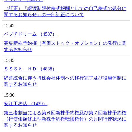
（訂正）「譲渡制限付株式報酬としての自己株式の処分に
関するお知らせ」の一部訂正について
15:45
ペプチドリーム （4587）
募集新株予約権（有償ストック・オプション）の発行に関
するお知らせ
15:45
ＳＳＳＫ ＨＤ （4838）
経営統合に伴う持株会社体制への移行完了及び役員体制に
関するお知らせ
15:30
安江工務店 （1439）
第三者割当による第６回新株予約権及び第７回新株予約権
（行使価額修正型新株予約権転換権付）の月間行使状況に
関するお知らせ