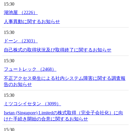
15:30
湖池屋 （2226）
人事異動に関するお知らせ
15:30
ドーン （2303）
自己株式の取得状況及び取得終了に関するお知らせ
15:30
フュートレック （2468）
不正アクセス発生による社内システム障害に関する調査報
告のお知らせ
15:30
ミツコシイセタン （3099）
Isetan (Singapore) Limitedの株式取得（完全子会社化）に向
けた手続き開始の合意に関するお知らせ
15:30