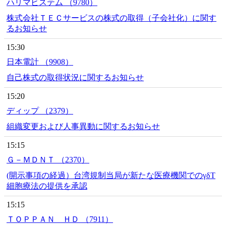
ハリマビステム （9780）
株式会社ＴＥＣサービスの株式の取得（子会社化）に関す
るお知らせ
15:30
日本電計 （9908）
自己株式の取得状況に関するお知らせ
15:20
ディップ （2379）
組織変更および人事異動に関するお知らせ
15:15
Ｇ－ＭＤＮＴ （2370）
(開示事項の経過）台湾規制当局が新たな医療機関でのγδT
細胞療法の提供を承認
15:15
ＴＯＰＰＡＮ ＨＤ （7911）