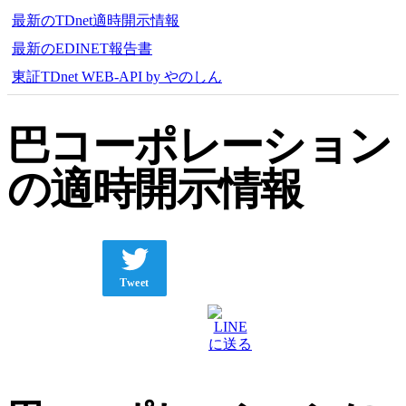
最新のTDnet適時開示情報
最新のEDINET報告書
東証TDnet WEB-API by やのしん
巴コーポレーション
の適時開示情報
Tweet