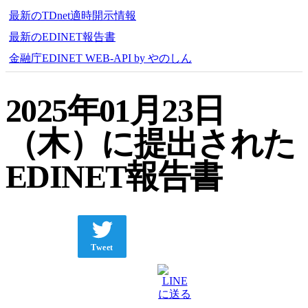
最新のTDnet適時開示情報
最新のEDINET報告書
金融庁EDINET WEB-API by やのしん
2025年01月23日
（木）に提出された
EDINET報告書
Tweet