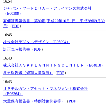
16:54
ジャパン・フード＆リカー・アライアンス株式会社
（E00399）
有価証券報告書－第80期(平成27年10月1日－平成28年9月30
日)
（
PDF
）
16:45
株式会社デジタルデザイン （E05094）
訂正臨時報告書
（
PDF
）
16:43
株式会社ＡＳＫＰＬＡＮＮＩＮＧＣＥＮＴＥＲ （E04818）
変更報告書（短期大量譲渡）
（
PDF
）
16:43
ＪＰモルガン・アセット・マネジメント株式会社
（E06264）
大量保有報告書（特例対象株券等）
（
PDF
）