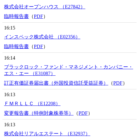
株式会社オープンハウス （E27842）
臨時報告書
（
PDF
）
16:15
インスペック株式会社 （E02356）
臨時報告書
（
PDF
）
16:14
ブラックロック・ファンド・マネジメント・カンパニー・
エス・エー （E31087）
訂正有価証券届出書（外国投資信託受益証券）
（
PDF
）
16:13
ＦＭＲＬＬＣ （E12208）
変更報告書（特例対象株券等）
（
PDF
）
16:13
株式会社リアルエステート （E32937）