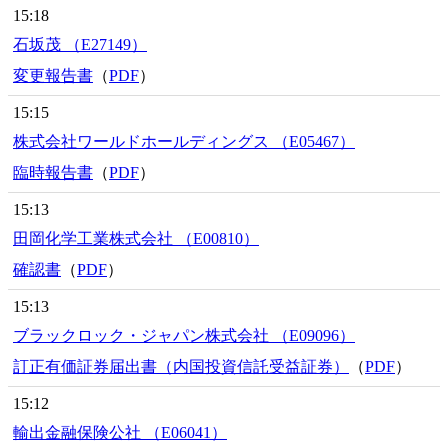
15:18
石坂茂 （E27149）
変更報告書
（
PDF
）
15:15
株式会社ワールドホールディングス （E05467）
臨時報告書
（
PDF
）
15:13
田岡化学工業株式会社 （E00810）
確認書
（
PDF
）
15:13
ブラックロック・ジャパン株式会社 （E09096）
訂正有価証券届出書（内国投資信託受益証券）
（
PDF
）
15:12
輸出金融保険公社 （E06041）