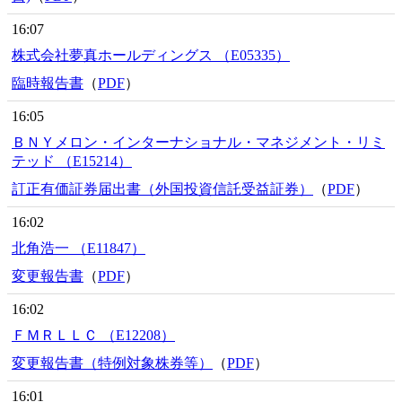
16:07
株式会社夢真ホールディングス （E05335）
臨時報告書
（
PDF
）
16:05
ＢＮＹメロン・インターナショナル・マネジメント・リミ
テッド （E15214）
訂正有価証券届出書（外国投資信託受益証券）
（
PDF
）
16:02
北角浩一 （E11847）
変更報告書
（
PDF
）
16:02
ＦＭＲＬＬＣ （E12208）
変更報告書（特例対象株券等）
（
PDF
）
16:01