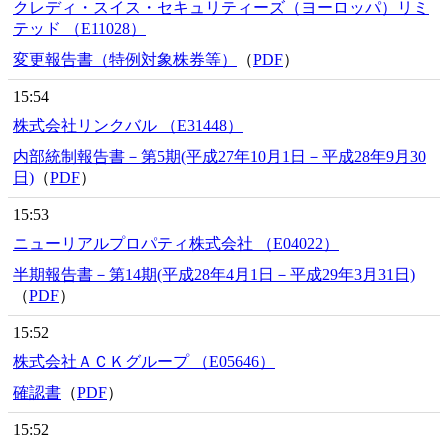
クレディ・スイス・セキュリティーズ（ヨーロッパ）リミ
テッド （E11028）
変更報告書（特例対象株券等）
（
PDF
）
15:54
株式会社リンクバル （E31448）
内部統制報告書－第5期(平成27年10月1日－平成28年9月30
日)
（
PDF
）
15:53
ニューリアルプロパティ株式会社 （E04022）
半期報告書－第14期(平成28年4月1日－平成29年3月31日)
（
PDF
）
15:52
株式会社ＡＣＫグループ （E05646）
確認書
（
PDF
）
15:52