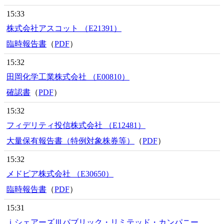
15:33
株式会社アスコット （E21391）
臨時報告書
（
PDF
）
15:32
田岡化学工業株式会社 （E00810）
確認書
（
PDF
）
15:32
フィデリティ投信株式会社 （E12481）
大量保有報告書（特例対象株券等）
（
PDF
）
15:32
メドピア株式会社 （E30650）
臨時報告書
（
PDF
）
15:31
ｉシェアーズⅢパブリック・リミテッド・カンパニー