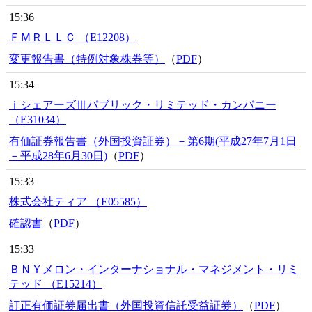
15:36
ＦＭＲＬＬＣ （E12208）
変更報告書（特例対象株券等）
（
PDF
）
15:34
ｉシェアーズⅢパブリック・リミテッド・カンパニー
（E31034）
有価証券報告書（外国投資証券）－第6期(平成27年7月1日
－平成28年6月30日)
（
PDF
）
15:33
株式会社ティア （E05585）
確認書
（
PDF
）
15:33
ＢＮＹメロン・インターナショナル・マネジメント・リミ
テッド （E15214）
訂正有価証券届出書（外国投資信託受益証券）
（
PDF
）