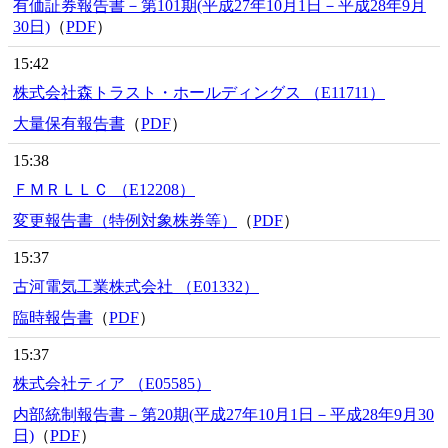
有価証券報告書－第101期(平成27年10月1日－平成28年9月
30日)
（
PDF
）
15:42
株式会社森トラスト・ホールディングス （E11711）
大量保有報告書
（
PDF
）
15:38
ＦＭＲＬＬＣ （E12208）
変更報告書（特例対象株券等）
（
PDF
）
15:37
古河電気工業株式会社 （E01332）
臨時報告書
（
PDF
）
15:37
株式会社ティア （E05585）
内部統制報告書－第20期(平成27年10月1日－平成28年9月30
日)
（
PDF
）