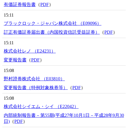
有価証券報告書
（
PDF
）
15:11
ブラックロック・ジャパン株式会社 （E09096）
訂正有価証券届出書（内国投資信託受益証券）
（
PDF
）
15:11
株式会社レノ （E24231）
変更報告書
（
PDF
）
15:08
野村證券株式会社 （E03810）
変更報告書（特例対象株券等）
（
PDF
）
15:08
株式会社シイエム・シイ （E22042）
内部統制報告書－第55期(平成27年10月1日－平成28年9月30
日)
（
PDF
）