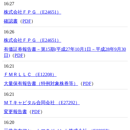
16:27
株式会社ＦＰＧ （E24651）
確認書
（
PDF
）
16:26
株式会社ＦＰＧ （E24651）
有価証券報告書－第15期(平成27年10月1日－平成28年9月30
日)
（
PDF
）
16:21
ＦＭＲＬＬＣ （E12208）
大量保有報告書（特例対象株券等）
（
PDF
）
16:21
ＭＴキャピタル合同会社 （E27292）
変更報告書
（
PDF
）
16:20