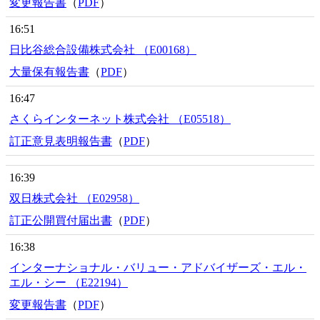
変更報告書
（
PDF
）
16:51
日比谷総合設備株式会社 （E00168）
大量保有報告書
（
PDF
）
16:47
さくらインターネット株式会社 （E05518）
訂正意見表明報告書
（
PDF
）
16:39
双日株式会社 （E02958）
訂正公開買付届出書
（
PDF
）
16:38
インターナショナル・バリュー・アドバイザーズ・エル・
エル・シー （E22194）
変更報告書
（
PDF
）