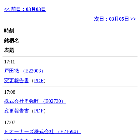
<< 前日：03月03日
次日：03月05日 >>
時刻
銘柄名
表題
17:11
戸田徹 （E22003）
変更報告書
（
PDF
）
17:08
株式会社卑弥呼 （E02730）
変更報告書
（
PDF
）
17:07
Ｅオーナーズ株式会社 （E21694）