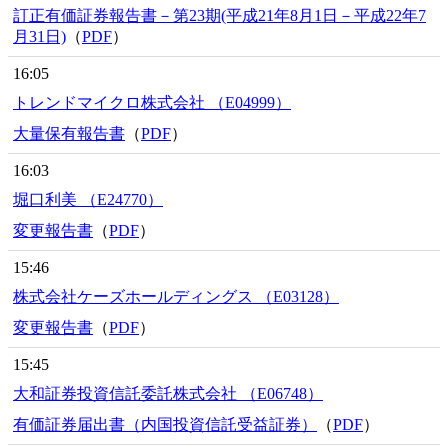
訂正有価証券報告書－第23期(平成21年8月1日－平成22年7
月31日)
（
PDF
）
16:05
トレンドマイクロ株式会社 （E04999）
大量保有報告書
（
PDF
）
16:03
堀口利美 （E24770）
変更報告書
（
PDF
）
15:46
株式会社ケーズホールディングス （E03128）
変更報告書
（
PDF
）
15:45
大和証券投資信託委託株式会社 （E06748）
有価証券届出書（内国投資信託受益証券）
（
PDF
）