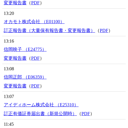
変更報告書
（
PDF
）
13:20
オカモト株式会社 （E01100）
訂正報告書（大量保有報告書・変更報告書）
（
PDF
）
13:16
信岡映子 （E24775）
変更報告書
（
PDF
）
13:08
信岡正郎 （E06359）
変更報告書
（
PDF
）
13:07
アイディホーム株式会社 （E25310）
訂正有価証券届出書（新規公開時）
（
PDF
）
11:45