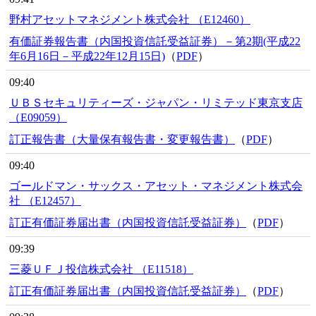
野村アセットマネジメント株式会社 （E12460）
有価証券報告書（内国投資信託受益証券）－第2期(平成22
年6月16日－平成22年12月15日)
（
PDF
）
09:40
ＵＢＳセキュリティーズ・ジャパン・リミテッド東京支店
（E09059）
訂正報告書（大量保有報告書・変更報告書）
（
PDF
）
09:40
ゴールドマン・サックス・アセット・マネジメント株式会
社 （E12457）
訂正有価証券届出書（内国投資信託受益証券）
（
PDF
）
09:39
三菱ＵＦＪ投信株式会社 （E11518）
訂正有価証券届出書（内国投資信託受益証券）
（
PDF
）