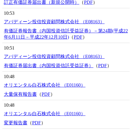
訂正有価証券届出書（新規公開時）
（
PDF
）
10:53
アバディーン投信投資顧問株式会社 （E08163）
有価証券報告書（内国投資信託受益証券）－第24期(平成22
年6月11日－平成22年12月10日)
（
PDF
）
10:51
アバディーン投信投資顧問株式会社 （E08163）
有価証券届出書（内国投資信託受益証券）
（
PDF
）
10:48
オリエンタル白石株式会社 （E01160）
大量保有報告書
（
PDF
）
10:48
オリエンタル白石株式会社 （E01160）
変更報告書
（
PDF
）