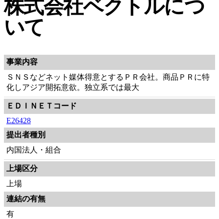
株式会社ベクトルにつ
いて
事業内容
ＳＮＳなどネット媒体得意とするＰＲ会社。商品ＰＲに特
化しアジア開拓意欲。独立系では最大
ＥＤＩＮＥＴコード
E26428
提出者種別
内国法人・組合
上場区分
上場
連結の有無
有