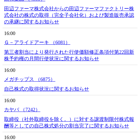
田辺ファーマ株式会社からの田辺ファーマファクトリー株
式会社の株式の取得（完全子会社化）および製造販売承認
の承継に関するお知らせ
16:00
Ｇ－アライドアーキ （6081）
第三者割当により発行された行使価額修正条項付第22回新
株予約権の月間行使状況に関するお知らせ
16:00
メガチップス （6875）
自己株式の取得状況に関するお知らせ
16:00
カヤバ （7242）
取締役（社外取締役を除く。）に対する譲渡制限付株式報
酬等としての自己株式処分の割当完了に関するお知らせ
16:00