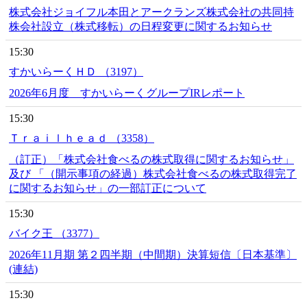
株式会社ジョイフル本田とアークランズ株式会社の共同持
株会社設立（株式移転）の日程変更に関するお知らせ
15:30
すかいらーくＨＤ （3197）
2026年6月度 すかいらーくグループIRレポート
15:30
Ｔｒａｉｌｈｅａｄ （3358）
（訂正）「株式会社食べるの株式取得に関するお知らせ」
及び 「（開示事項の経過）株式会社食べるの株式取得完了
に関するお知らせ」の一部訂正について
15:30
バイク王 （3377）
2026年11月期 第２四半期（中間期）決算短信〔日本基準〕
(連結)
15:30