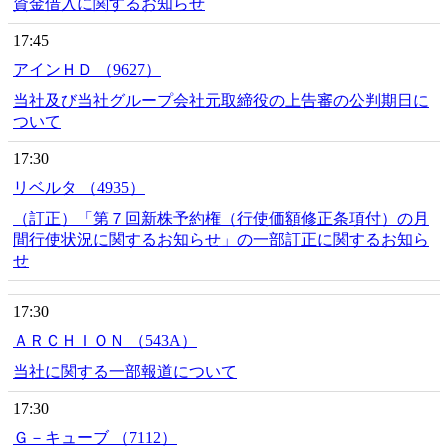
資金借入に関するお知らせ
17:45
アインＨＤ （9627）
当社及び当社グループ会社元取締役の上告審の公判期日に
ついて
17:30
リベルタ （4935）
（訂正）「第７回新株予約権（行使価額修正条項付）の月
間行使状況に関するお知らせ」の一部訂正に関するお知ら
せ
17:30
ＡＲＣＨＩＯＮ （543A）
当社に関する一部報道について
17:30
Ｇ－キューブ （7112）