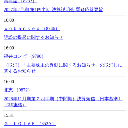
高島屋 （8233）
2027年2月期 第1四半期 決算説明会 質疑応答要旨
16:00
ｕｎｂａｎｋｅｄ （8746）
訴訟の提起に関するお知らせ
16:00
福井コンピ （9790）
（取消）「主要株主の異動に関するお知らせ」の取消しに
関するお知らせ
16:00
北恵 （9872）
2026年11月期第２四半期（中間期）決算短信〔日本基準〕
（非連結）
15:31
Ｇ－ＬＯＩＶＥ （352A）