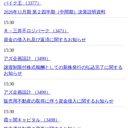
バイク王 （3377）
2026年11月期 第２四半期（中間期）決算説明資料
15:30
Ｒ－三井不ロジパーク （3471）
資金の借入れ及び返済に関するお知らせ
15:30
アズ企画設計 （3490）
譲渡制限付株式報酬としての新株発行の払込完了に関する
お知らせ
15:30
アズ企画設計 （3490）
販売用不動産の取得に伴う資金借入に関するお知らせ
15:30
霞ヶ関キャピタル （3498）