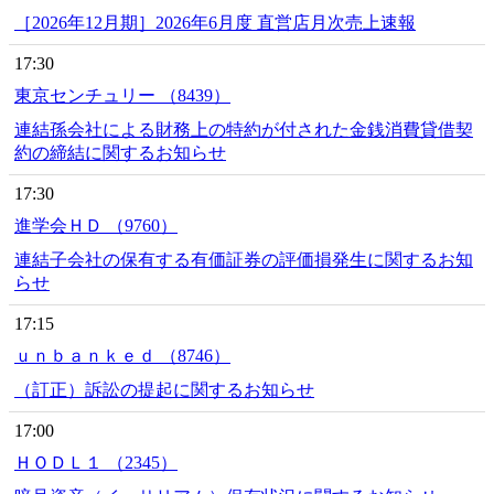
［2026年12月期］2026年6月度 直営店月次売上速報
17:30
東京センチュリー （8439）
連結孫会社による財務上の特約が付された金銭消費貸借契
約の締結に関するお知らせ
17:30
進学会ＨＤ （9760）
連結子会社の保有する有価証券の評価損発生に関するお知
らせ
17:15
ｕｎｂａｎｋｅｄ （8746）
（訂正）訴訟の提起に関するお知らせ
17:00
ＨＯＤＬ１ （2345）