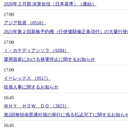
2026年２月期 決算短信〔日本基準〕（連結）
17:00
アジア投資 （8518）
2025年第２回新株予約権（行使価額修正条項付）の大量行
17:00
Ｉ－カナディアンソラ （9284）
運用資産における発電停止に関するお知らせ
17:00
イーレックス （9517）
役員人事に関するお知らせ
16:45
ＷＨＹ ＨＯＷ ＤＯ （3823）
第2回無担保普通社債の発行に係る払込完了に関するお知ら
16:45