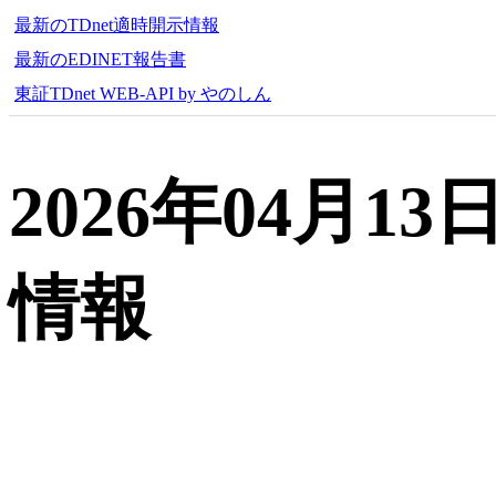
最新のTDnet適時開示情報
最新のEDINET報告書
東証TDnet WEB-API by やのしん
2026年04月
情報