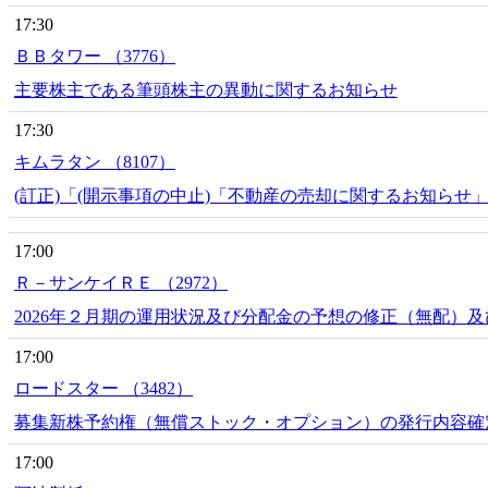
17:30
ＢＢタワー （3776）
主要株主である筆頭株主の異動に関するお知らせ
17:30
キムラタン （8107）
(訂正)「(開示事項の中止)「不動産の売却に関するお知ら
17:00
Ｒ－サンケイＲＥ （2972）
2026年２月期の運用状況及び分配金の予想の修正（無配）
17:00
ロードスター （3482）
募集新株予約権（無償ストック・オプション）の発行内容確
17:00