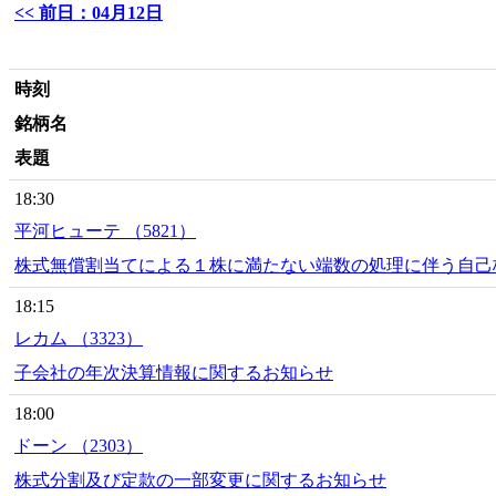
<< 前日：04月12日
時刻
銘柄名
表題
18:30
平河ヒューテ （5821）
株式無償割当てによる１株に満たない端数の処理に伴う自己
18:15
レカム （3323）
子会社の年次決算情報に関するお知らせ
18:00
ドーン （2303）
株式分割及び定款の一部変更に関するお知らせ