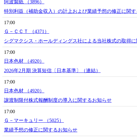
阿波製紙 （3896）
特別利益（補助金収入）の計上および業績予想の修正に関す
17:00
Ｇ－ＣＣＴ （4371）
シグマクシス・ホールディングス社による当社株式の取得に
17:00
日本色材 （4920）
2026年2月期 決算短信〔日本基準〕（連結）
17:00
日本色材 （4920）
譲渡制限付株式報酬制度の導入に関するお知らせ
17:00
Ｇ－マーキュリー （5025）
業績予想の修正に関するお知らせ