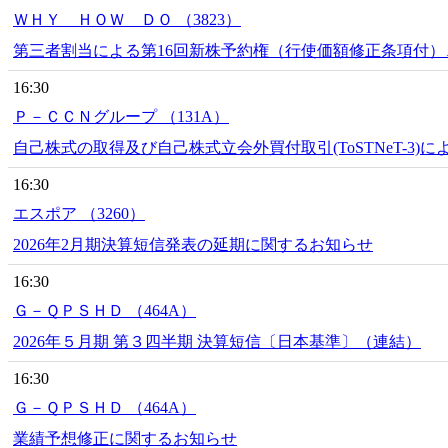
ＷＨＹ ＨＯＷ ＤＯ （3823）
第三者割当による第16回新株予約権（行使価額修正条項付）
16:30
Ｐ－ＣＣＮグループ （131A）
自己株式の取得及び自己株式立会外買付取引(ToSTNeT-3
16:30
エスポア （3260）
2026年2月期決算短信発表の延期に関するお知らせ
16:30
Ｇ－ＱＰＳＨＤ （464A）
2026年５月期 第３四半期 決算短信〔日本基準〕（連結）
16:30
Ｇ－ＱＰＳＨＤ （464A）
業績予想修正に関するお知らせ