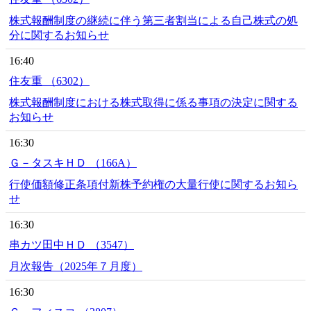
株式報酬制度の継続に伴う第三者割当による自己株式の処
分に関するお知らせ
16:40
住友重 （6302）
株式報酬制度における株式取得に係る事項の決定に関する
お知らせ
16:30
Ｇ－タスキＨＤ （166A）
行使価額修正条項付新株予約権の大量行使に関するお知ら
せ
16:30
串カツ田中ＨＤ （3547）
月次報告（2025年７月度）
16:30