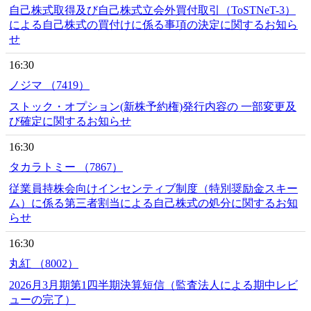
自己株式取得及び自己株式立会外買付取引（ToSTNeT-3）
による自己株式の買付けに係る事項の決定に関するお知ら
せ
16:30
ノジマ （7419）
ストック・オプション(新株予約権)発行内容の 一部変更及
び確定に関するお知らせ
16:30
タカラトミー （7867）
従業員持株会向けインセンティブ制度（特別奨励金スキー
ム）に係る第三者割当による自己株式の処分に関するお知
らせ
16:30
丸紅 （8002）
2026月3月期第1四半期決算短信（監査法人による期中レビ
ューの完了）