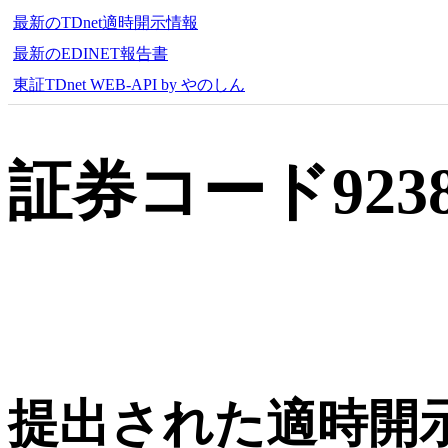
最新のTDnet適時開示情報
最新のEDINET報告書
東証TDnet WEB-API by やのしん
証券コード92
提出された適時開示