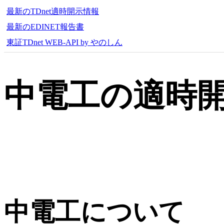
最新のTDnet適時開示情報
最新のEDINET報告書
東証TDnet WEB-API by やのしん
中電工の適時
中電工について