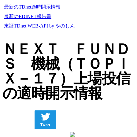
最新のTDnet適時開示情報
最新のEDINET報告書
東証TDnet WEB-API by やのしん
ＮＥＸＴ ＦＵＮＤ
Ｓ 機械（ＴＯＰＩ
Ｘ－１７）上場投信
の適時開示情報
Tweet