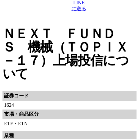
ＮＥＸＴ ＦＵＮＤ
Ｓ 機械（ＴＯＰＩＸ
－１７）上場投信につ
いて
証券コード
1624
市場・商品区分
ETF・ETN
業種