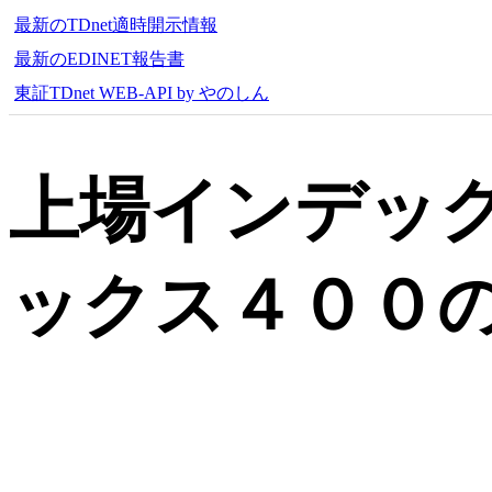
最新のTDnet適時開示情報
最新のEDINET報告書
東証TDnet WEB-API by やのしん
上場インデッ
ックス４００