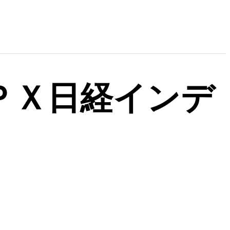
ＰＸ日経インデ