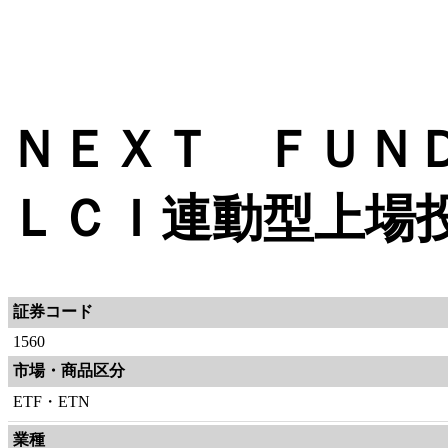
ＮＥＸＴ ＦＵＮ
ＬＣＩ連動型上場
証券コード
1560
市場・商品区分
ETF・ETN
業種