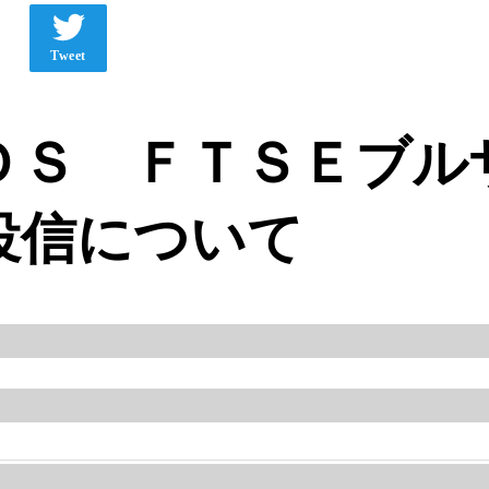
Tweet
ＤＳ ＦＴＳＥブル
投信について