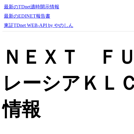
最新のTDnet適時開示情報
最新のEDINET報告書
東証TDnet WEB-API by やのしん
ＮＥＸＴ Ｆ
レーシアＫＬ
情報