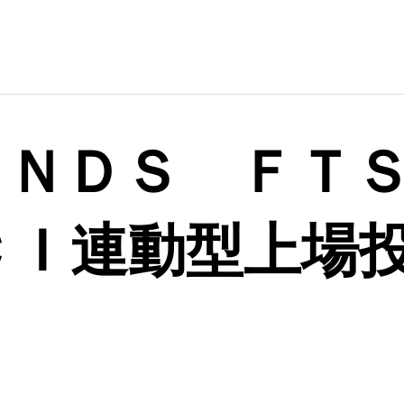
ＵＮＤＳ ＦＴ
ＣＩ連動型上場