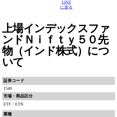
上場インデックスファ
ンドＮｉｆｔｙ５０先
物（インド株式）につ
いて
証券コード
1549
市場・商品区分
ETF・ETN
業種