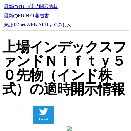
最新のTDnet適時開示情報
最新のEDINET報告書
東証TDnet WEB-API by やのしん
上場インデックスフ
ァンドＮｉｆｔｙ５
０先物（インド株
式）の適時開示情報
Tweet