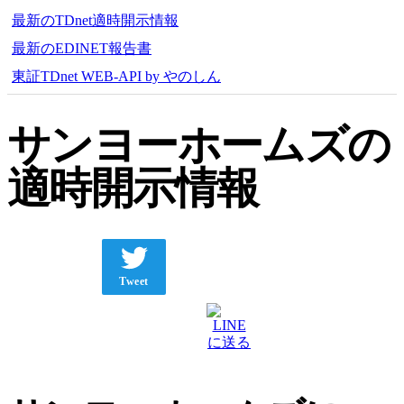
最新のTDnet適時開示情報
最新のEDINET報告書
東証TDnet WEB-API by やのしん
サンヨーホームズの
適時開示情報
Tweet