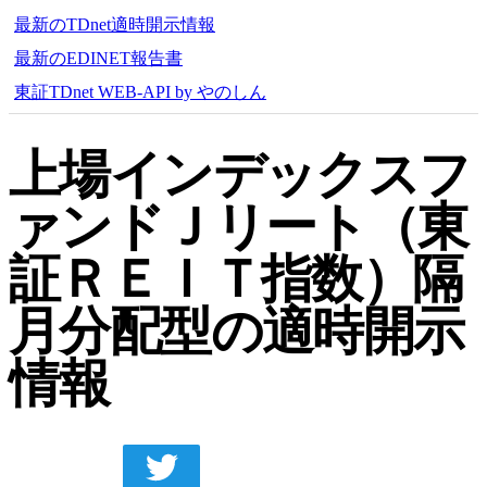
最新のTDnet適時開示情報
最新のEDINET報告書
東証TDnet WEB-API by やのしん
上場インデックスフ
ァンドＪリート（東
証ＲＥＩＴ指数）隔
月分配型の適時開示
情報