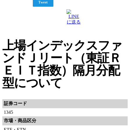
Tweet
上場インデックスファ
ンドＪリート（東証Ｒ
ＥＩＴ指数）隔月分配
型について
証券コード
1345
市場・商品区分
ETF・ETN