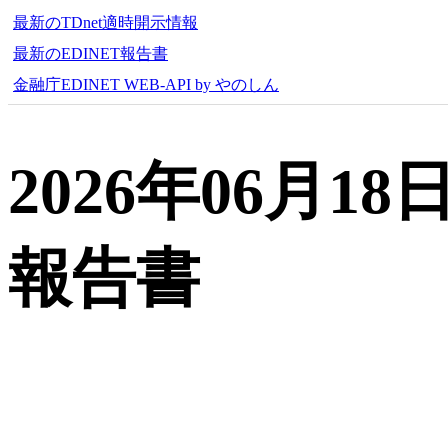
最新のTDnet適時開示情報
最新のEDINET報告書
金融庁EDINET WEB-API by やのしん
2026年06月
報告書