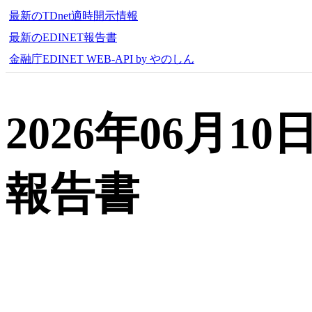
最新のTDnet適時開示情報
最新のEDINET報告書
金融庁EDINET WEB-API by やのしん
2026年06月
報告書