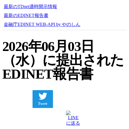
最新のTDnet適時開示情報
最新のEDINET報告書
金融庁EDINET WEB-API by やのしん
2026年06月03日
（水）に提出された
EDINET報告書
Tweet