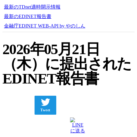
最新のTDnet適時開示情報
最新のEDINET報告書
金融庁EDINET WEB-API by やのしん
2026年05月21日
（木）に提出された
EDINET報告書
Tweet