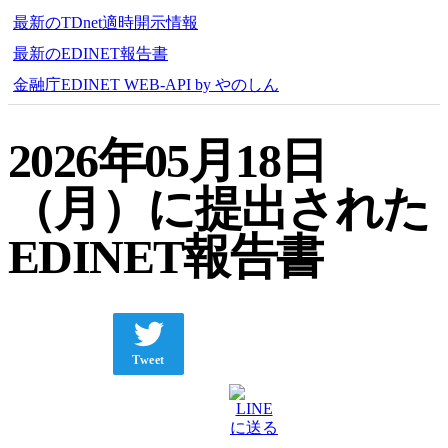
最新のTDnet適時開示情報
最新のEDINET報告書
金融庁EDINET WEB-API by やのしん
2026年05月18日
（月）に提出された
EDINET報告書
Tweet