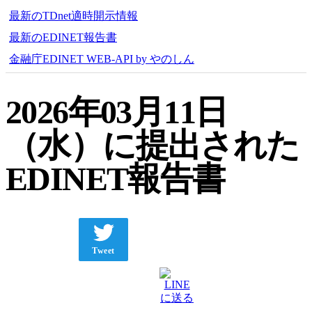
最新のTDnet適時開示情報
最新のEDINET報告書
金融庁EDINET WEB-API by やのしん
2026年03月11日
（水）に提出された
EDINET報告書
Tweet