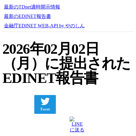
最新のTDnet適時開示情報
最新のEDINET報告書
金融庁EDINET WEB-API by やのしん
2026年02月02日
（月）に提出された
EDINET報告書
Tweet