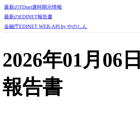
最新のTDnet適時開示情報
最新のEDINET報告書
金融庁EDINET WEB-API by やのしん
2026年01月
報告書