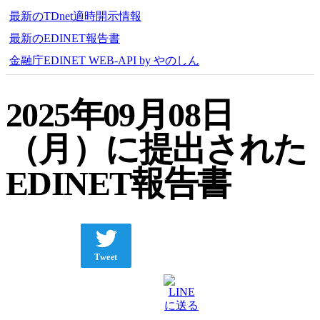
最新のTDnet適時開示情報
最新のEDINET報告書
金融庁EDINET WEB-API by やのしん
2025年09月08日
（月）に提出された
EDINET報告書
Tweet