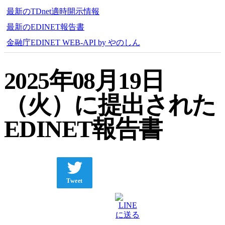
最新のTDnet適時開示情報
最新のEDINET報告書
金融庁EDINET WEB-API by やのしん
2025年08月19日
（火）に提出された
EDINET報告書
Tweet