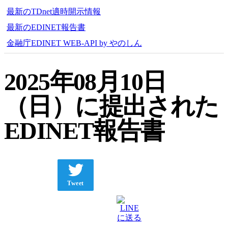
最新のTDnet適時開示情報
最新のEDINET報告書
金融庁EDINET WEB-API by やのしん
2025年08月10日
（日）に提出された
EDINET報告書
Tweet