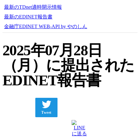
最新のTDnet適時開示情報
最新のEDINET報告書
金融庁EDINET WEB-API by やのしん
2025年07月28日
（月）に提出された
EDINET報告書
Tweet