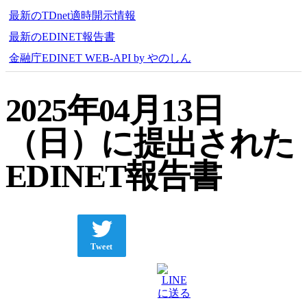
最新のTDnet適時開示情報
最新のEDINET報告書
金融庁EDINET WEB-API by やのしん
2025年04月13日
（日）に提出された
EDINET報告書
Tweet