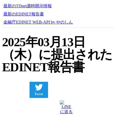
最新のTDnet適時開示情報
最新のEDINET報告書
金融庁EDINET WEB-API by やのしん
2025年03月13日
（木）に提出された
EDINET報告書
Tweet