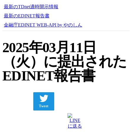
最新のTDnet適時開示情報
最新のEDINET報告書
金融庁EDINET WEB-API by やのしん
2025年03月11日
（火）に提出された
EDINET報告書
Tweet