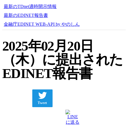
最新のTDnet適時開示情報
最新のEDINET報告書
金融庁EDINET WEB-API by やのしん
2025年02月20日
（木）に提出された
EDINET報告書
Tweet