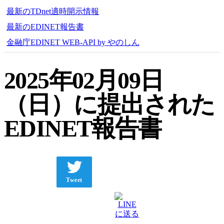
最新のTDnet適時開示情報
最新のEDINET報告書
金融庁EDINET WEB-API by やのしん
2025年02月09日
（日）に提出された
EDINET報告書
Tweet