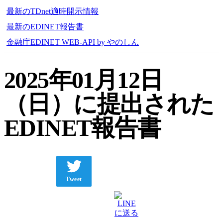
最新のTDnet適時開示情報
最新のEDINET報告書
金融庁EDINET WEB-API by やのしん
2025年01月12日
（日）に提出された
EDINET報告書
Tweet