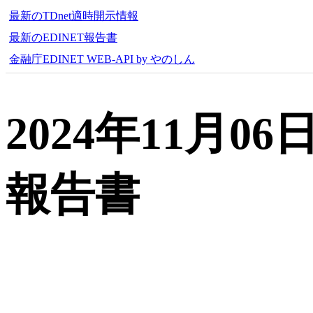
最新のTDnet適時開示情報
最新のEDINET報告書
金融庁EDINET WEB-API by やのしん
2024年11月
報告書