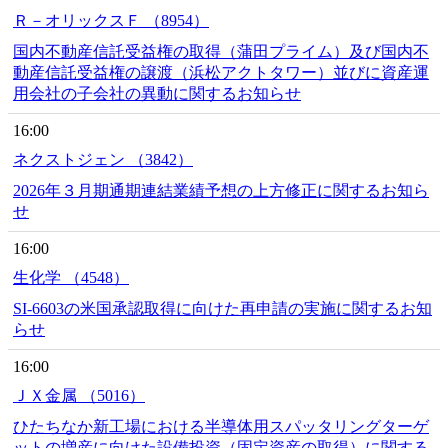
Ｒ－オリックスＦ （8954）
国内不動産信託受益権の取得（蒲田プライム）及び国内不
動産信託受益権の譲渡（浜松アクトタワー）並びに資産運
用会社の子会社の異動に関するお知らせ
16:00
ネクストジェン （3842）
2026年３月期通期連結業績予想の上方修正に関するお知ら
せ
16:00
生化学 （4548）
SI-6603の米国承認取得に向けた再申請の実施に関するお知
らせ
16:00
ＪＸ金属 （5016）
ひたちなか新工場における半導体用スパッタリングターゲ
ットの増産に向けた設備投資（固定資産の取得）に関する