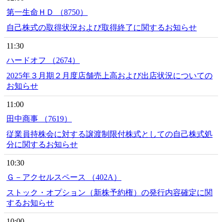
第一生命ＨＤ （8750）
自己株式の取得状況および取得終了に関するお知らせ
11:30
ハードオフ （2674）
2025年３月期２月度店舗売上高および出店状況についての
お知らせ
11:00
田中商事 （7619）
従業員持株会に対する譲渡制限付株式としての自己株式処
分に関するお知らせ
10:30
Ｇ－アクセルスペース （402A）
ストック・オプション（新株予約権）の発行内容確定に関
するお知らせ
10:00