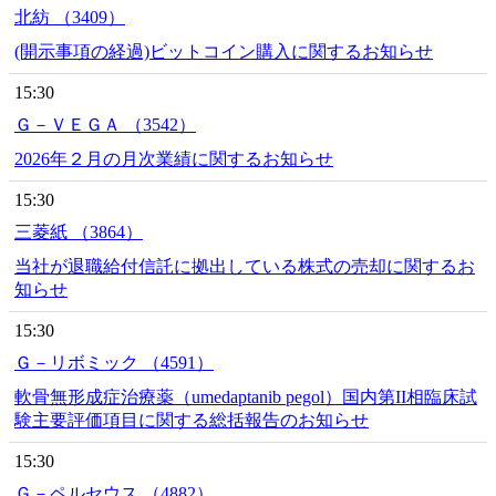
北紡 （3409）
(開示事項の経過)ビットコイン購入に関するお知らせ
15:30
Ｇ－ＶＥＧＡ （3542）
2026年２月の月次業績に関するお知らせ
15:30
三菱紙 （3864）
当社が退職給付信託に拠出している株式の売却に関するお
知らせ
15:30
Ｇ－リボミック （4591）
軟骨無形成症治療薬（umedaptanib pegol）国内第II相臨床試
験主要評価項目に関する総括報告のお知らせ
15:30
Ｇ－ペルセウス （4882）