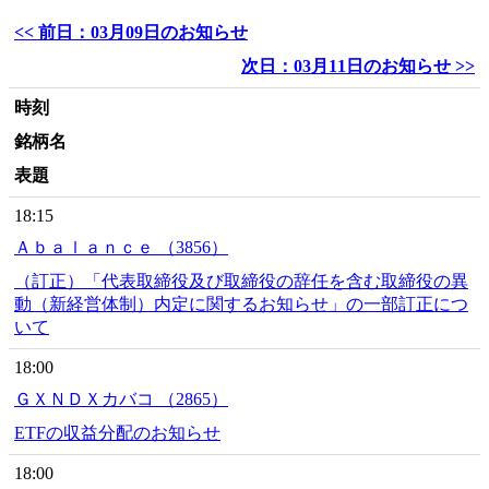
<< 前日：03月09日のお知らせ
次日：03月11日のお知らせ >>
時刻
銘柄名
表題
18:15
Ａｂａｌａｎｃｅ （3856）
（訂正）「代表取締役及び取締役の辞任を含む取締役の異
動（新経営体制）内定に関するお知らせ」の一部訂正につ
いて
18:00
ＧＸＮＤＸカバコ （2865）
ETFの収益分配のお知らせ
18:00