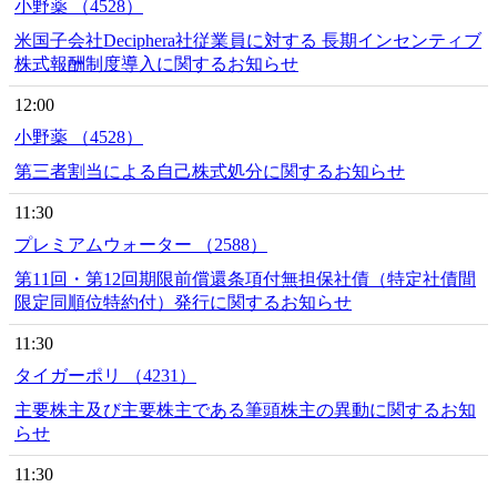
小野薬 （4528）
米国子会社Deciphera社従業員に対する 長期インセンティブ
株式報酬制度導入に関するお知らせ
12:00
小野薬 （4528）
第三者割当による自己株式処分に関するお知らせ
11:30
プレミアムウォーター （2588）
第11回・第12回期限前償還条項付無担保社債（特定社債間
限定同順位特約付）発行に関するお知らせ
11:30
タイガーポリ （4231）
主要株主及び主要株主である筆頭株主の異動に関するお知
らせ
11:30