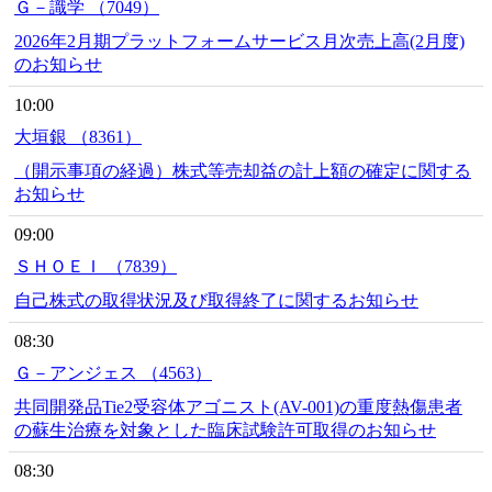
Ｇ－識学 （7049）
2026年2月期プラットフォームサービス月次売上高(2月度)
のお知らせ
10:00
大垣銀 （8361）
（開示事項の経過）株式等売却益の計上額の確定に関する
お知らせ
09:00
ＳＨＯＥＩ （7839）
自己株式の取得状況及び取得終了に関するお知らせ
08:30
Ｇ－アンジェス （4563）
共同開発品Tie2受容体アゴニスト(AV-001)の重度熱傷患者
の蘇生治療を対象とした臨床試験許可取得のお知らせ
08:30