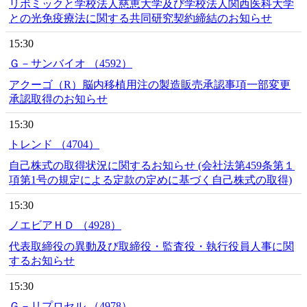
リボミックと学校法人慈恵大学及び学校法人関西医科大学
との光免疫療法に関する共同研究契約締結のお知らせ
15:30
Ｇ－サンバイオ （4592）
アクーゴ（R）脳内移植用注の製造販売承認事項一部変更
承認取得のお知らせ
15:30
トレンド （4704）
自己株式の取得状況に関するお知らせ (会社法第459条第１
項第1号の規定による定款の定めに基づく自己株式の取得)
15:30
ノエビアＨＤ （4928）
代表取締役の異動及び取締役・監査役・執行役員人事に関
するお知らせ
15:30
Ｇ－リプロセル （4978）