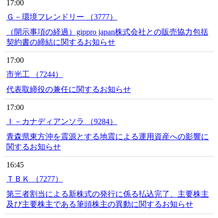
17:00
Ｇ－環境フレンドリー （3777）
（開示事項の経過）gippro japan株式会社との販売協力包括
契約書の締結に関するお知らせ
17:00
市光工 （7244）
代表取締役の兼任に関するお知らせ
17:00
Ｉ－カナディアンソラ （9284）
青森県東方沖を震源とする地震による運用資産への影響に
関するお知らせ
16:45
ＴＢＫ （7277）
第三者割当による新株式の発行に係る払込完了、主要株主
及び主要株主である筆頭株主の異動に関するお知らせ