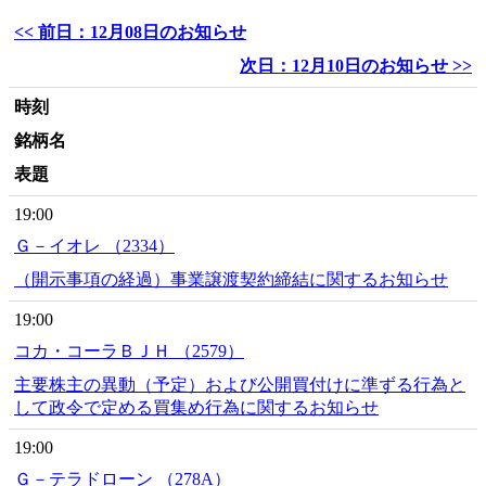
<< 前日：12月08日のお知らせ
次日：12月10日のお知らせ >>
時刻
銘柄名
表題
19:00
Ｇ－イオレ （2334）
（開示事項の経過）事業譲渡契約締結に関するお知らせ
19:00
コカ・コーラＢＪＨ （2579）
主要株主の異動（予定）および公開買付けに準ずる行為と
して政令で定める買集め行為に関するお知らせ
19:00
Ｇ－テラドローン （278A）