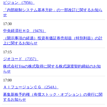
ピジョン （7956）
「内部統制システム基本方針」の一部改訂に関するお知ら
せ
17:30
中央経済社ＨＤ （9476）
（開示事項の経過）投資有価証券売却益（特別利益）の計
上に関するお知らせ
17:15
ジオコード （7357）
株式会社Triaの株式取得に関する株式譲渡契約締結のお知
らせ
17:00
ＡＩフュージョンＣＧ （254A）
募集新株予約権（有償ストック・オプション）の発行に関
するお知らせ